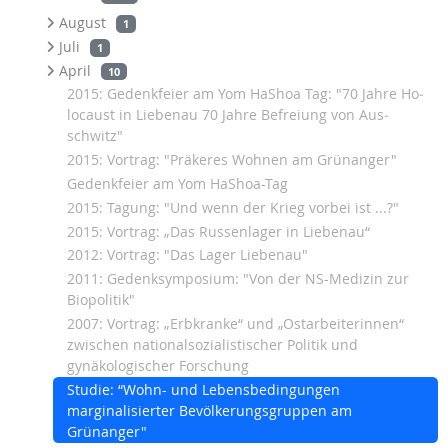
August
1
Juli
1
April
10
2015: Gedenkfeier am Yom HaShoa Tag: "70 Jah­re Ho­
lo­caust in Lie­benau 70 Jah­re Be­f­rei­ung von Aus­
schwitz"
2015: Vortrag: "Präkeres Wohnen am Grünanger"
Gedenkfeier am Yom HaShoa-Tag
2015: Tagung: "Und wenn der Krieg vorbei ist ...?"
2015: Vortrag: „Das Russenlager in Liebenau“
2012: Vortrag: "Das Lager Liebenau"
2011: Gedenksymposium: "Von der NS-Medizin zur
Biopolitik"
2007: Vortrag: „Erbkranke“ und „Ostarbeiterinnen“
zwischen nationalsozialistischer Politik und
gynäkologischer Forschung
Studie: “Wohn- und Lebensbedingungen
marginalisierter Bevölkerungsgruppen am
Grünanger"