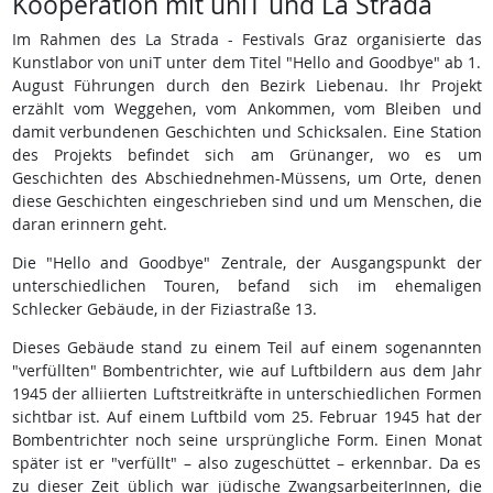
Kooperation mit uniT und La Strada
Im Rahmen des La Strada - Festivals Graz organisierte das
Kunstlabor von uniT unter dem Titel "Hello and Goodbye" ab 1.
August Führungen durch den Bezirk Liebenau. Ihr Projekt
erzählt vom Weggehen, vom Ankommen, vom Bleiben und
damit verbundenen Geschichten und Schicksalen. Eine Station
des Projekts befindet sich am Grünanger, wo es um
Geschichten des Abschiednehmen-Müssens, um Orte, denen
diese Geschichten eingeschrieben sind und um Menschen, die
daran erinnern geht.
Die "Hello and Goodbye" Zentrale, der Ausgangspunkt der
unterschiedlichen Touren, befand sich im ehemaligen
Schlecker Gebäude, in der Fiziastraße 13.
Dieses Gebäude stand zu einem Teil auf einem sogenannten
"verfüllten" Bombentrichter, wie auf Luftbildern aus dem Jahr
1945 der alliierten Luftstreitkräfte in unterschiedlichen Formen
sichtbar ist. Auf einem Luftbild vom 25. Februar 1945 hat der
Bombentrichter noch seine ursprüngliche Form. Einen Monat
später ist er "verfüllt" – also zugeschüttet – erkennbar. Da es
zu dieser Zeit üblich war jüdische ZwangsarbeiterInnen, die